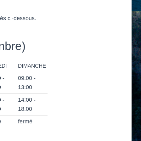
ués ci-dessous.
mbre)
EDI
DIMANCHE
 -
09:00 -
0
13:00
 -
14:00 -
0
18:00
é
fermé