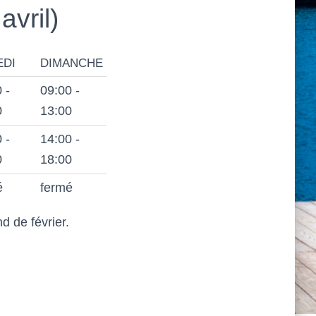
avril)
EDI
DIMANCHE
 -
09:00 -
0
13:00
 -
14:00 -
0
18:00
é
fermé
d de février.