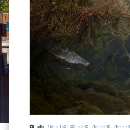
Taille :
150 × 150
|
300 × 200
|
750 × 500
|
750 × 5