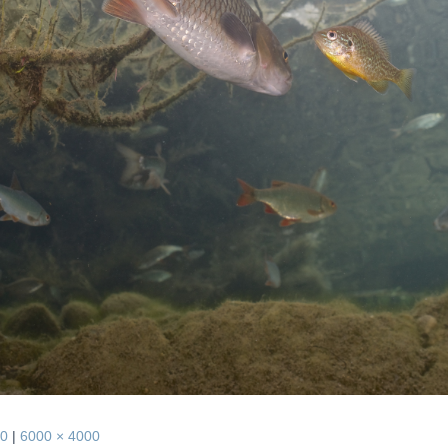
00
|
6000 × 4000