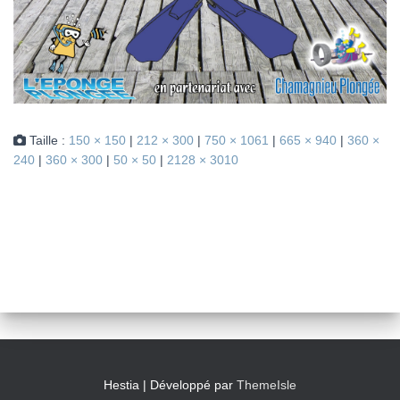
Taille :
150 × 150
|
212 × 300
|
750 × 1061
|
665 × 940
|
360 ×
240
|
360 × 300
|
50 × 50
|
2128 × 3010
Hestia | Développé par
ThemeIsle